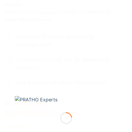
werden?
Senden Sie Ihre aussagekräftigen Unterlagen an:
expert@pratho.com
Was sollte in meiner Bewerbung
enthalten sein?
In welchem Format soll die Bewerbung
erfolgen?
Was passiert mit meiner Bewerbung?
BEWERBUNG
ZUR FESTANSTELLUNG